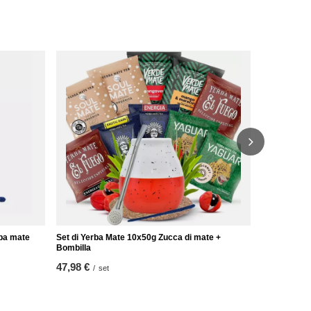
Set Yerba V
Gourd
42,98 €
/
se
rba mate
Set di Yerba Mate 10x50g Zucca di mate +
Bombilla
47,98 €
/
set