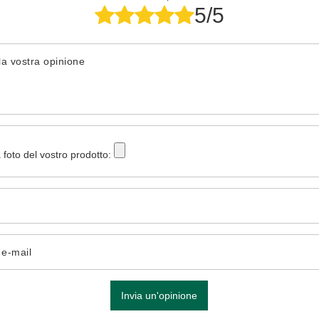
5/5
la vostra opinione
 foto del vostro prodotto:
o e-mail
Invia un'opinione