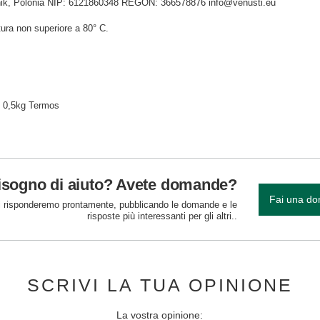
idnik, Polonia NIP: 6121860348 REGON: 366578876 info@venusti.eu
ura non superiore a 80° C.
g 0,5kg Termos
isogno di aiuto? Avete domande?
Fai una d
 risponderemo prontamente, pubblicando le domande e le
risposte più interessanti per gli altri..
SCRIVI LA TUA OPINIONE
La vostra opinione: