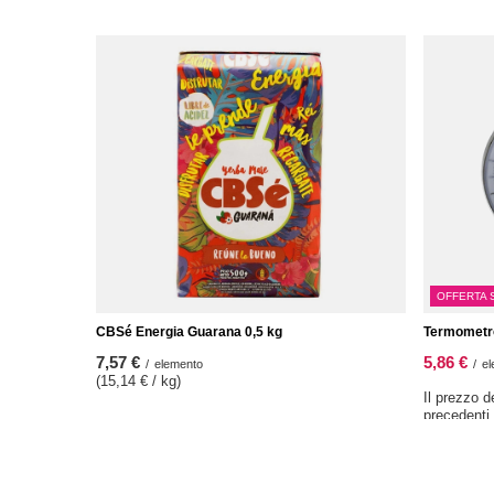
OFFERTA 
CBSé Energia Guarana 0,5 kg
Termometro
7,57 €
5,86 €
/
elemento
/
el
(15,14 € / kg)
Il prezzo d
precedenti
Prezzo reg