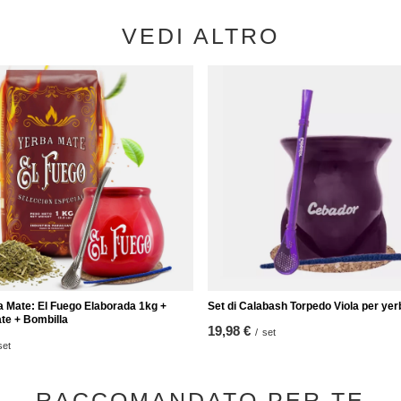
VEDI ALTRO
a Mate: El Fuego Elaborada 1kg +
Set di Calabash Torpedo Viola per ye
te + Bombilla
19,98 €
/
set
set
RACCOMANDATO PER TE