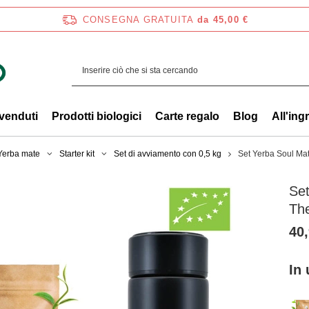
CONSEGNA GRATUITA
da 45,00 €
 venduti
Prodotti biologici
Carte regalo
Blog
All'ing
 Yerba mate
Starter kit
Set di avviamento con 0,5 kg
Set Yerba Soul Ma
Set
Th
40,
In 