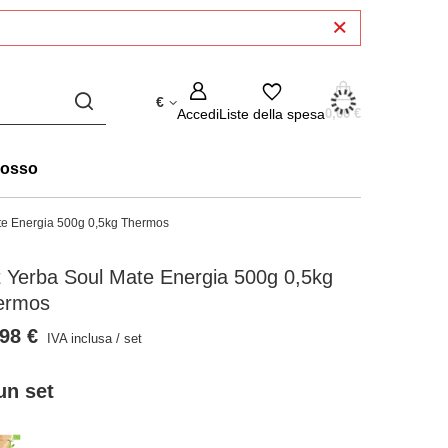
€
Accedi
Liste della spesa
0,00 €
rosso
te Energia 500g 0,5kg Thermos
 Yerba Soul Mate Energia 500g 0,5kg
ermos
98 €
IVA inclusa
/
set
un set