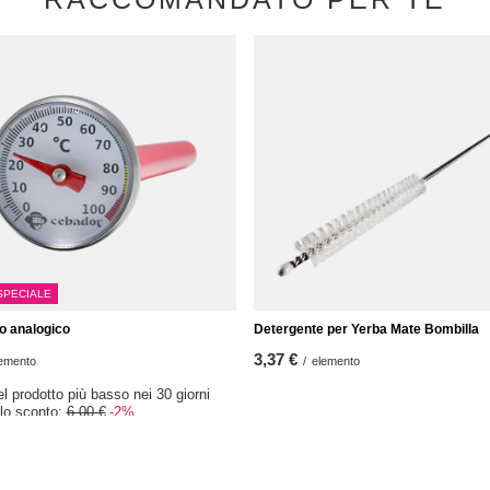
SPECIALE
 analogico
Detergente per Yerba Mate Bombilla
3,37 €
emento
/
elemento
el prodotto più basso nei 30 giorni
 lo sconto:
6,00 €
-2%
olare:
8,37 €
-30%