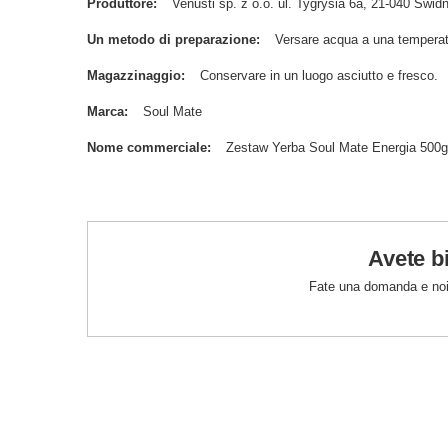
Produttore
Venusti sp. z o.o. ul. Tygrysia 6a, 21-040 Św
Un metodo di preparazione
Versare acqua a una temperat
Magazzinaggio
Conservare in un luogo asciutto e fresco.
Marca
Soul Mate
Nome commerciale
Zestaw Yerba Soul Mate Energia 500
Avete b
Fate una domanda e noi