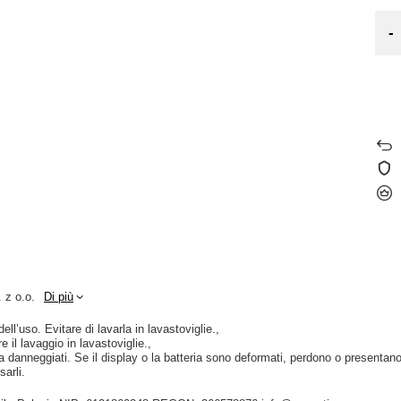
-
 z o.o.
Di più
ll’uso. Evitare di lavarla in lavastoviglie.
e il lavaggio in lavastoviglie.
a danneggiati. Se il display o la batteria sono deformati, perdono o presentano 
arli.