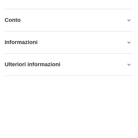
Conto
Informazioni
Ulteriori informazioni
info@matemundo.it
MateMundo.it
,
Ostrowskiego 9/129
,
53-238
Wrocław
(Polonia)
Nel negozio presentiamo i prezzi lordi (IVA inclusa).