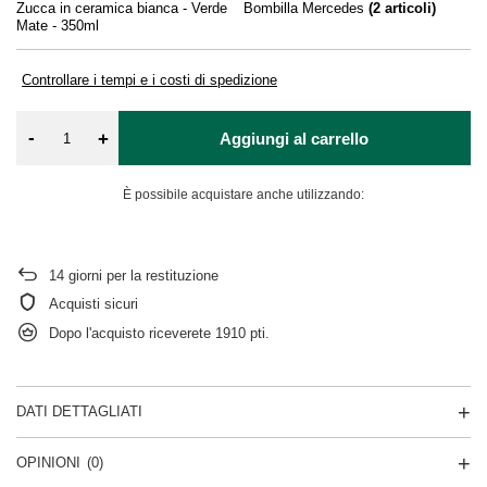
Zucca in ceramica bianca - Verde
Bombilla Mercedes
(
2
articoli)
Ve
Mate - 350ml
0,
Controllare i tempi e i costi di spedizione
-
+
Aggiungi al carrello
È possibile acquistare anche utilizzando:
14
giorni per la restituzione
Acquisti sicuri
Dopo l'acquisto riceverete
1910 pti.
DATI DETTAGLIATI
OPINIONI
(0)