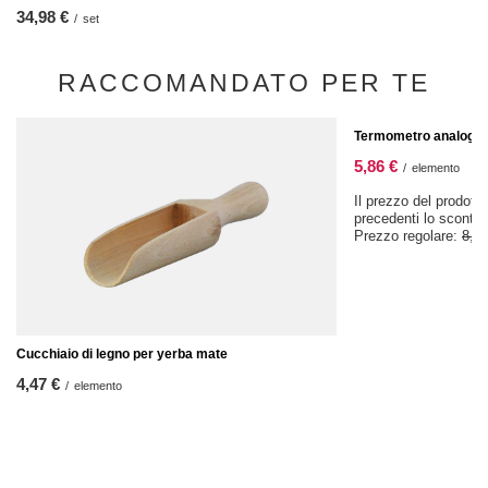
34,98 €
/
set
RACCOMANDATO PER TE
OFFERTA SPECIALE
Termometro analogic
5,86 €
/
elemento
Il prezzo del prodotto
precedenti lo sconto
Prezzo regolare:
8,37
Cucchiaio di legno per yerba mate
4,47 €
/
elemento