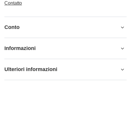
Contatto
Conto
Informazioni
Ulteriori informazioni
info@matemundo.it
MateMundo.it
,
Ostrowskiego 9/129
,
53-238
Wrocław
(Polonia)