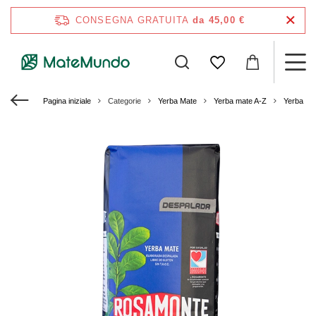
CONSEGNA GRATUITA
da 45,00 €
Pagina iniziale
Categorie
Yerba Mate
Yerba mate A-Z
Yerba Ma