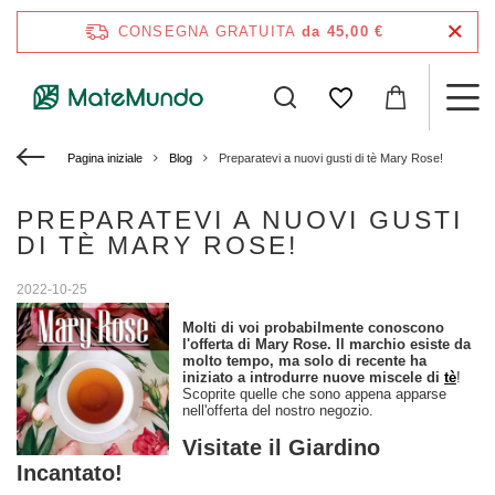
CONSEGNA GRATUITA
da 45,00 €
Pagina iniziale
Blog
Preparatevi a nuovi gusti di tè Mary Rose!
PREPARATEVI A NUOVI GUSTI
DI TÈ MARY ROSE!
2022-10-25
Molti di voi probabilmente conoscono
l'offerta di Mary Rose. Il marchio esiste da
molto tempo, ma solo di recente ha
iniziato a introdurre nuove miscele di
tè
!
Scoprite quelle che sono appena apparse
nell'offerta del nostro negozio.
Visitate il Giardino
Incantato!