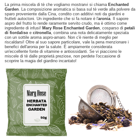
La prima miscela di tè che vogliamo mostrarvi si chiama
Enchanted
Garden
. La composizione aromatica si basa sul tè verde alla polvere da
sparo proveniente dalla Cina, condito con additivi noti da giardini e
frutteti autoctoni. Un ingrediente che si fa notare è l'
aronia
. Il sapore
aspro del frutto lo rende raramente servito crudo, ma è ottimo come
ingrediente di infusi!
Mary Rose Enchanted Garden
, cosparso di
petali
di fiordaliso
e
citronella
, combina una nota delicatamente speziata
con un sottile aroma aspro-amaro. Non c'è niente di meglio per
riscaldarsi! Oltre al suo sapore particolare, vale la pena menzionare i
benefici dell'aronia per la salute. È ampiamente considerata
un'eccellente fonte di vitamine e antiossidanti. Se vi piacciono le
miscele di tè dalle proprietà preziose, non perdete l'occasione di
scoprire la magia del giardino incantato!