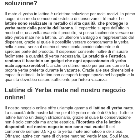
soluzione?
Il mate di yerba in lattina è un'ottima soluzione per molti motivi. In primo
luogo, è un modo comodo ed estetico di conservare il tè mate. Le
lattine sono realizzate in metallo di alta qualità, che protegge lo
yerba mate dalla perdita dell'aroma
. Il coperchio si apre dall'alto in
modo che, una volta esaurito il prodotto, si possa facilmente versare un
altro yerba mate nella lattina. Un ulteriore vantaggio è rappresentato dal
dispenser, grazie al quale è possibile versare comodamente la yerba
nella zucca, senza il rischio di rovesciarla accidentalmente e di
sprecare parte del prodotto. Il dispenser consente inoltre di misurare
facilmente la quantità di yerba necessaria.
La praticità e l'estetica
rendono il barattolo un gadget che ogni appassionato di yerba
mate apprezzerebbe!
È anche un ottimo modo per portare con sé la
propria yerba preferita durante le vacanze. Grazie alle sue dimensioni e
capacità ottimali, la lattina non occuperà troppo spazio nel bagaglio e la
quantità dovrebbe essere sufficiente per l'intera vacanza.
Lattine di Yerba mate nel nostro negozio
online!
Il nostro negozio online offre un'ampia gamma di
lattine di yerba mate
.
La capacità delle nostre lattine per il tè yerba mate è di 0,5 kg. Tutte le
lattine hanno un design straordinario, grazie al quale la conservazione
non è solo comoda ma anche estetica.
Ricordate che le lattine
disponibili nel nostro negozio non sono mai vuote!
Il set
comprende sempre 0,5 kg di tè yerba mate aromatico e delizioso.
Offriamo lattine con mate di diverse marche: Verde Mate, Soul Mate,