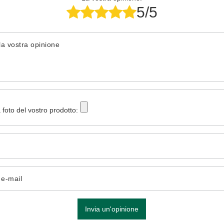
5/5
la vostra opinione
 foto del vostro prodotto:
o e-mail
Invia un'opinione