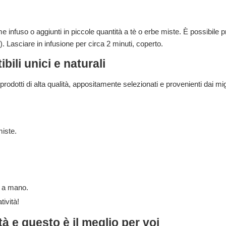
me infuso o aggiunti in piccole quantità a tè o erbe miste. È possibil
). Lasciare in infusione per circa 2 minuti, coperto.
ili unici e naturali
dotti di alta qualità, appositamente selezionati e provenienti dai miglio
miste.
i a mano.
tività!
à e questo è il meglio per voi