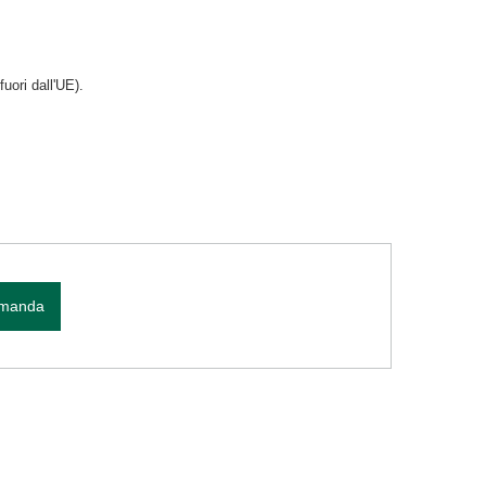
uori dall'UE).
omanda