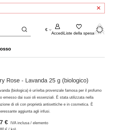
€
Accedi
Liste della spesa
0,00 €
rosso
y Rose - Lavanda 25 g (biologico)
avanda (biologica) è un'erba provenzale famosa per il profumo
o emesso dai suoi oli essenziali. È stata utilizzata nella
zione di oli con proprietà antisettiche e in cosmetica. È
teressante aggiunta agli infusi.
7 €
IVA inclusa
/
elemento
80 € / kg)