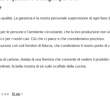
?
a qualità. La garanzia è la nostra personale supervisione di ogni fase 
 per le persone e l'ambiente circostante, che la loro produzione non 
 e per i nostri cari. Ciò che ci piace e che consideriamo prezioso.
azione con soli fornitori di fiducia, che condividono il nostro punto di v
a di cartone, dotata di una finestra che consente di vedere il prodott
rdinati, fa bella mostra di sé sullo scaffale della cucina.
 z o.o.
Di più