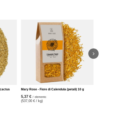
Set di tè Ma
28,98 €
/
se
(115,92 € / 
i cactus
Mary Rose - Fiore di Calendula (petali) 10 g
5,37 €
/
elemento
(537,00 € / kg)