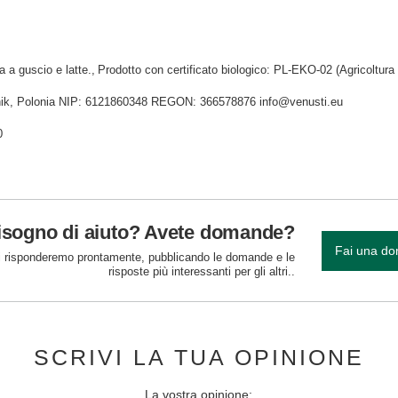
a a guscio e latte.
Prodotto con certificato biologico: PL-EKO-02 (Agricoltura f
idnik, Polonia NIP: 6121860348 REGON: 366578876 info@venusti.eu
0
isogno di aiuto? Avete domande?
Fai una d
 risponderemo prontamente, pubblicando le domande e le
risposte più interessanti per gli altri..
SCRIVI LA TUA OPINIONE
La vostra opinione: