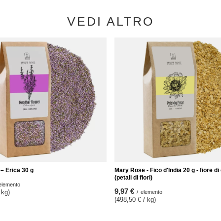
VEDI ALTRO
– Erica 30 g
Mary Rose - Fico d'India 20 g - fiore d
(petali di fiori)
elemento
9,97 €
 kg)
/
elemento
(498,50 € / kg)