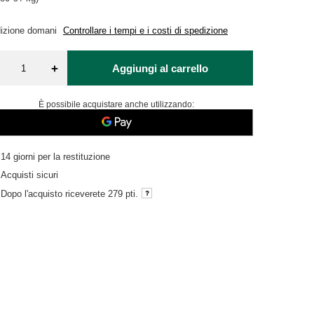
izione
domani
Controllare i tempi e i costi di spedizione
+
Aggiungi al carrello
È possibile acquistare anche utilizzando:
14
giorni per la restituzione
Acquisti sicuri
Dopo l'acquisto riceverete
279 pti.