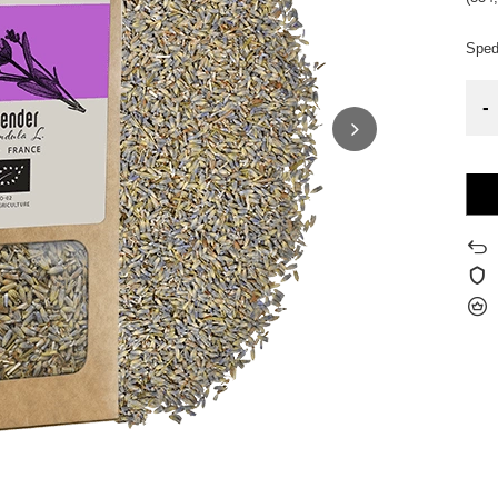
Sped
-