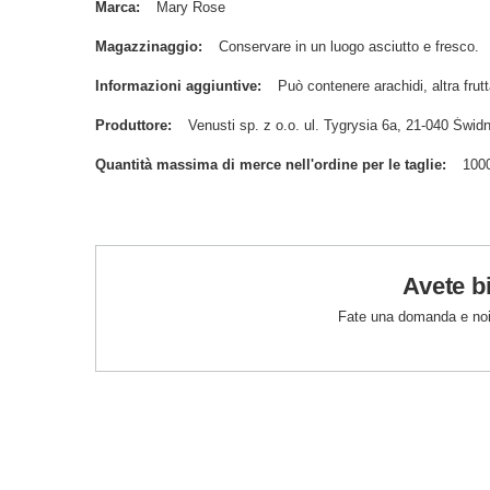
Marca
Mary Rose
Magazzinaggio
Conservare in un luogo asciutto e fresco.
Informazioni aggiuntive
Può contenere arachidi, altra frutt
Produttore
Venusti sp. z o.o. ul. Tygrysia 6a, 21-040 Św
Quantità massima di merce nell'ordine per le taglie
100
Avete b
Fate una domanda e noi