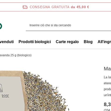
CONSEGNA GRATUITA
da 45,00 €
 venduti
Prodotti biologici
Carte regalo
Blog
All'ing
avanda 25 g (biologico)
Mar
La l
etere
produ
un'in
8,3
(334,