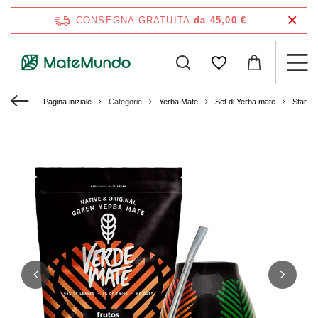
CONSEGNA GRATUITA
da 45,00 €
Pagina iniziale
Categorie
Yerba Mate
Set di Yerba mate
Starter 