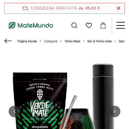
CONSEGNA GRATUITA
da 45,00 €
Pagina iniziale
Categorie
Yerba Mate
Set di Yerba mate
Starter 