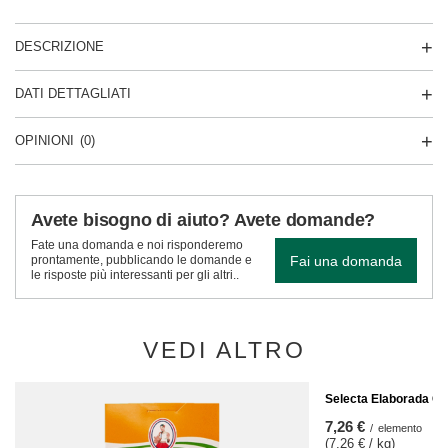
DESCRIZIONE
DATI DETTAGLIATI
OPINIONI
(0)
Avete bisogno di aiuto? Avete domande?
Fate una domanda e noi risponderemo
Fai una domanda
prontamente, pubblicando le domande e
le risposte più interessanti per gli altri..
VEDI ALTRO
AFFARE
Selecta Elaborada Co
7,26 €
/
elemento
(7,26 € / kg)