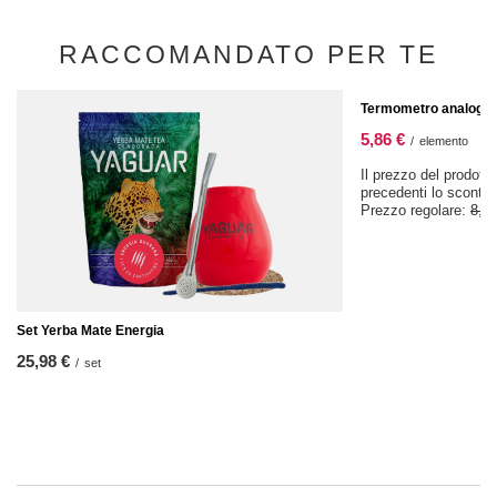
RACCOMANDATO PER TE
OFFERTA SPECIALE
Termometro analogic
5,86 €
/
elemento
Il prezzo del prodotto
precedenti lo sconto
Prezzo regolare:
8,37
Set Yerba Mate Energia
25,98 €
/
set