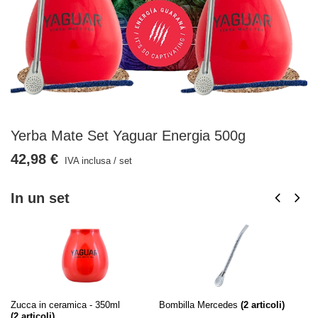
Yerba Mate Set Yaguar Energia 500g
42,98 €
IVA inclusa
/
set
In un set
Zucca in ceramica - 350ml
Bombilla Mercedes
(
2
articoli)
Ya
(
2
articoli)