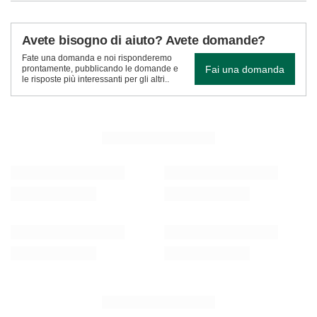
Avete bisogno di aiuto? Avete domande?
Fate una domanda e noi risponderemo
Fai una domanda
prontamente, pubblicando le domande e
le risposte più interessanti per gli altri..
VEDI ALTRO
Set regalo di Yerba Mate: Verde Mate Energía
Yerba mate set Verde
Guaraná 0,4kg + Yerbomos X + Tazza di mate +
1.5kg
Bombilla
22,98 €
/
set
57,98 €
(15,32 € / kg)
/
set
RACCOMANDATO PER TE
OFFERTA SPECIALE
Termometro analogico
Cucchiaio di legno p
5,86 €
4,27 €
/
elemento
/
elemento