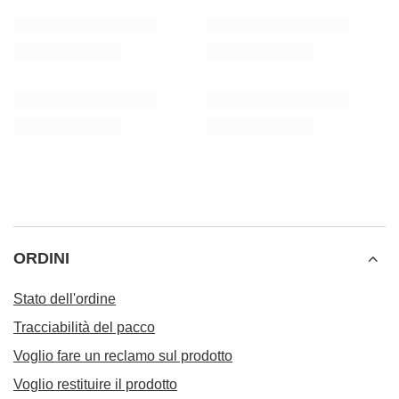
Il prezzo del prodotto più basso nei 30 giorni
precedenti lo sconto:
6,00 €
-2%
Prezzo regolare:
8,37 €
-30%
ORDINI
Stato dell'ordine
Tracciabilità del pacco
Voglio fare un reclamo sul prodotto
Voglio restituire il prodotto
Voglio cambiare il prodotto
Contatto