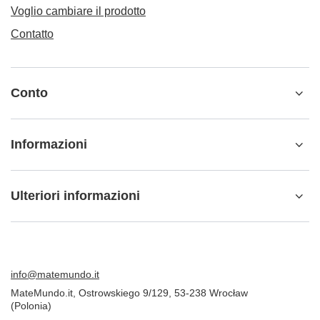
Conto
Informazioni
Ulteriori informazioni
info@matemundo.it
MateMundo.it
,
Ostrowskiego 9/129
,
53-238
Wrocław
(Polonia)
Nel negozio presentiamo i prezzi lordi (IVA inclusa).
Aliquote IVA per i consumatori domestici:
Italy
.