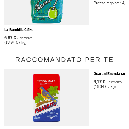
Prezzo regolare:
4,07
La Bombilla 0,5kg
6,97 €
/
elemento
(13,94 € / kg)
RACCOMANDATO PER TE
Guarani Energia con 
8,17 €
/
elemento
(16,34 € / kg)