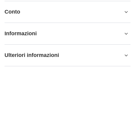
Conto
Informazioni
Ulteriori informazioni
info@matemundo.it
MateMundo.it
,
Ostrowskiego 9/129
,
53-238
Wrocław
(Polonia)
Nel negozio presentiamo i prezzi lordi (IVA inclusa).
Aliquote IVA per i consumatori domestici:
Italy
.