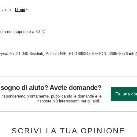
 z o.o.
Di più
ura non superiore a 80° C.
Tygrysia 6a, 21-040 Świdnik, Polonia NIP: 6121860348 REGON: 366578876 inf
isogno di aiuto? Avete domande?
Fai una d
 risponderemo prontamente, pubblicando le domande e le
risposte più interessanti per gli altri..
SCRIVI LA TUA OPINIONE