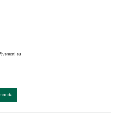
o@venusti.eu
omanda