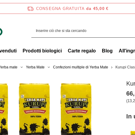
CONSEGNA GRATUITA
da 45,00 €
 venduti
Prodotti biologici
Carte regalo
Blog
All'ing
 Yerba mate
Yerba Mate
Confezioni multiple di Yerba Mate
Kurupi Clas
Kur
66,
(13,2
In 