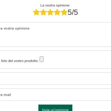
La vostra opinione:
5/5
la vostra opinione
 foto del vostro prodotto:
o e-mail
Invia un'opinione