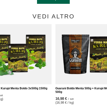
VEDI ALTRO
 Kurupi Menta Boldo 3x500g 1500g
Guarani Boldo Menta 500g + Kurupi M
500g
set
16,98 €
kg)
/
set
(16,98 € / kg)