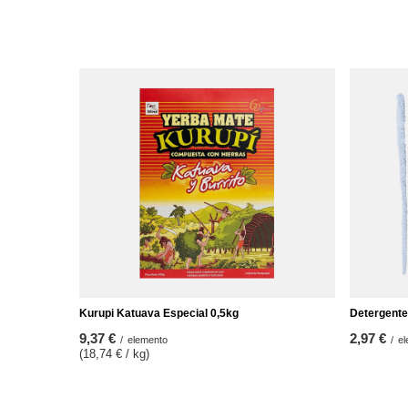
Kurupi Katuava Especial 0,5kg
Detergente
9,37 €
2,97 €
/
elemento
/
el
(18,74 € / kg)