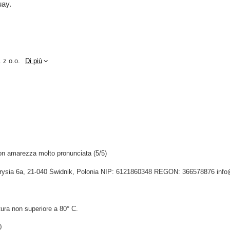
uay.
 z o.o.
Di più
on amarezza molto pronunciata (5/5)
Tygrysia 6a, 21-040 Świdnik, Polonia NIP: 6121860348 REGON: 366578876 inf
ura non superiore a 80° C.
0