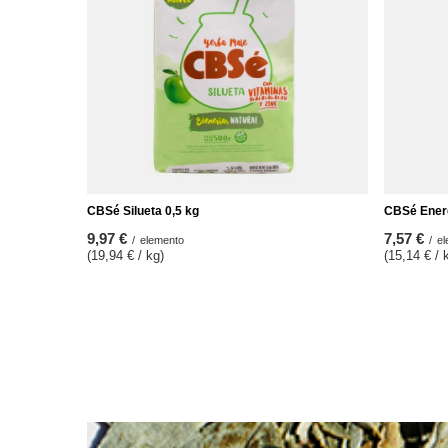
CBSé Silueta 0,5 kg
CBSé Energ
9,97 €
7,57 €
/
elemento
/
el
(19,94 € / kg)
(15,14 € / 