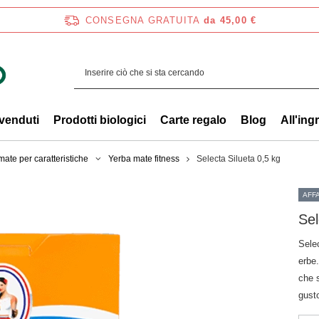
CONSEGNA GRATUITA
da 45,00 €
 venduti
Prodotti biologici
Carte regalo
Blog
All'ing
ate per caratteristiche
Yerba mate fitness
Selecta Silueta 0,5 kg
AFF
Sel
Sele
erbe
che s
gust