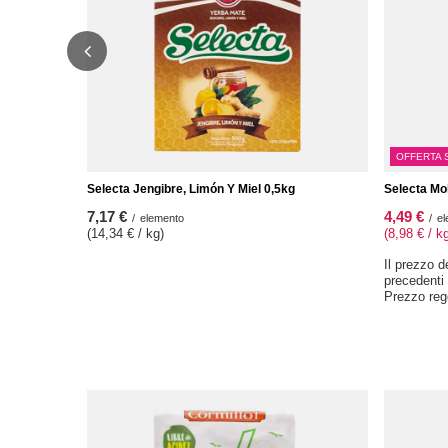
OFFERTA 
Selecta Jengibre, Limón Y Miel 0,5kg
Selecta Mo
7,17 €
4,49 €
/
elemento
/
el
(14,34 € / kg)
(8,98 € / k
Il prezzo d
precedenti
Prezzo reg