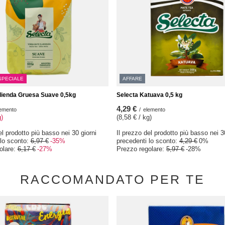
SPECIALE
AFFARE
lienda Gruesa Suave 0,5kg
Selecta Katuava 0,5 kg
4,29 €
emento
/
elemento
g)
(8,58 € / kg)
el prodotto più basso nei 30 giorni
Il prezzo del prodotto più basso nei 3
 lo sconto:
6,97 €
-35%
precedenti lo sconto:
4,29 €
0%
olare:
6,17 €
-27%
Prezzo regolare:
5,97 €
-28%
RACCOMANDATO PER TE