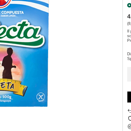
4
(8
Il
s
Pr
Di
S