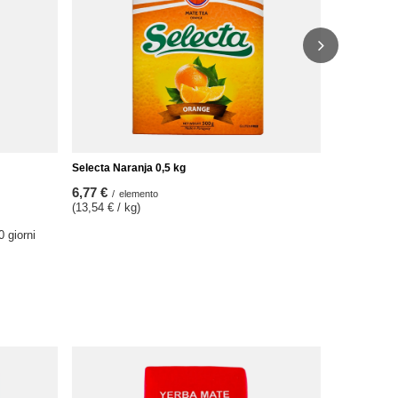
Il prezzo de
precedenti 
Prezzo rego
Selecta Naranja 0,5 kg
6,77 €
/
elemento
(13,54 € / kg)
0 giorni