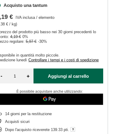
Acquisto una tantum
,19 €
IVA inclusa
/
elemento
,38 € / kg)
 prezzo del prodotto più basso nei 30 giorni precedenti lo
conto:
4,19 €
0%
ezzo regolare:
5,97 €
-30%
sponibile in quantità molto piccole
pedizione
lunedì
Controllare i tempi e i costi di spedizione
-
+
Aggiungi al carrello
È possibile acquistare anche utilizzando:
14
giorni per la restituzione
Acquisti sicuri
Dopo l'acquisto riceverete
139.33 pti.