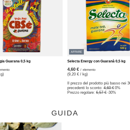
AFFARE
ia Guarana 0,5 kg
Selecta Energy con Guaranà 0,5 kg
4,60 €
emento
/
elemento
kg)
(9,20 € / kg)
Il prezzo del prodotto più basso nei 3
precedenti lo sconto:
4,60 €
0%
Prezzo regolare:
6,57 €
-30%
GUIDA