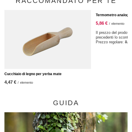
RACCOMANDATO PER TE
OFFERTA SPECIALE
Termometro analogic
5,86 €
/
elemento
Il prezzo del prodotto
precedenti lo sconto
Prezzo regolare:
8,37
Cucchiaio di legno per yerba mate
4,47 €
/
elemento
GUIDA