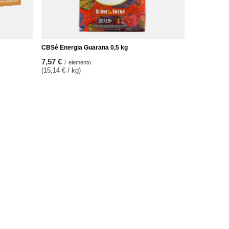
CBSé Energia Guarana 0,5 kg
7,57 €
/
elemento
(15,14 € / kg)
Ulteriori informazioni
Contattaci
Mappa del sito
Ricerca
Tè Yerba Mate all'ingrosso
Carta regalo