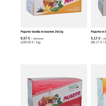
Pajarito Vanilla in bustine 20x3g
Pajarito in
6,57 €
5,17 €
/
elemento
/
el
(109,50 € / kg)
(86,17 € / 