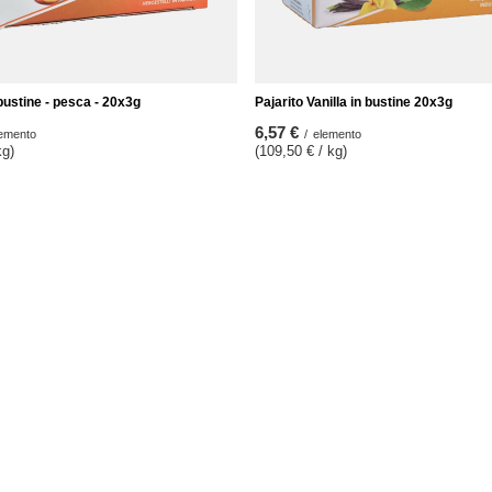
 bustine - pesca - 20x3g
Pajarito Vanilla in bustine 20x3g
6,57 €
emento
/
elemento
kg)
(109,50 € / kg)
Informazioni
Note Legali
cestino
Spedizione
a spesa
Informazioni sul pagamento e
commissioni
 prodotti acquistati
Termini e condizioni
le transazioni