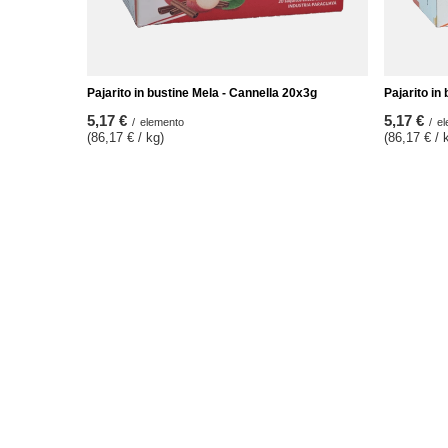
Pajarito in bustine Mela - Cannella 20x3g
Pajarito in
5,17 €
5,17 €
/
elemento
/
el
(86,17 € / kg)
(86,17 € / 
ORDINI
Conto
Stato dell'ordine
Registro
Tracciabilità del pacco
Il vostro 
Voglio fare un reclamo sul prodotto
Liste dell
Voglio restituire il prodotto
Elenco dei
Voglio cambiare il prodotto
Storia del