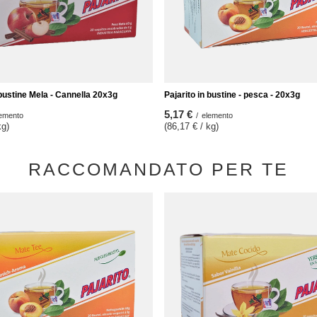
 bustine Mela - Cannella 20x3g
Pajarito in bustine - pesca - 20x3g
5,17 €
emento
/
elemento
kg)
(86,17 € / kg)
RACCOMANDATO PER TE