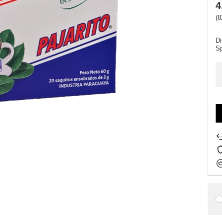
4
(8
Di
S