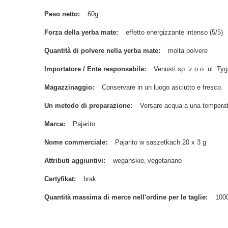
Peso netto
60g
Forza della yerba mate
effetto energizzante intenso (5/5)
Quantità di polvere nella yerba mate
molta polvere
Importatore / Ente responsabile
Venusti sp. z o.o. ul. 
Magazzinaggio
Conservare in un luogo asciutto e fresco.
Un metodo di preparazione
Versare acqua a una temperat
Marca
Pajarito
Nome commerciale
Pajarito w saszetkach 20 x 3 g
Attributi aggiuntivi
wegańskie
vegetariano
Certyfikat
brak
Quantità massima di merce nell'ordine per le taglie
100