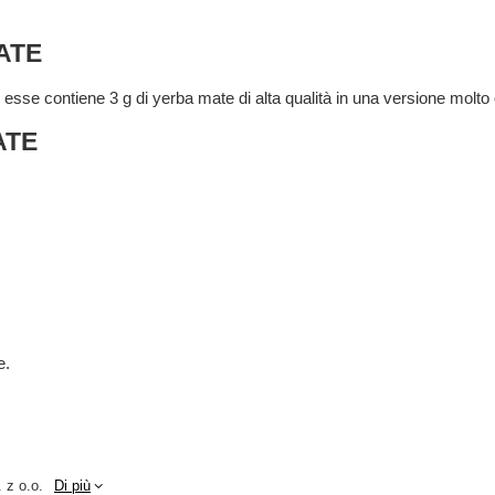
ATE
sse contiene 3 g di yerba mate di alta qualità in una versione molto 
ATE
e.
 z o.o.
Di più