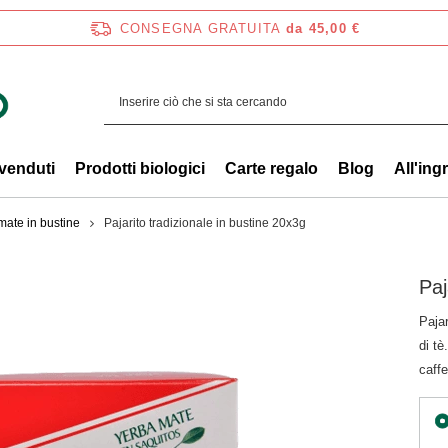
CONSEGNA GRATUITA
da 45,00 €
 venduti
Prodotti biologici
Carte regalo
Blog
All'ing
mate in bustine
Pajarito tradizionale in bustine 20x3g
Paj
Pajar
di tè
caffe