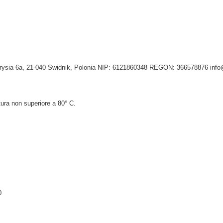
Tygrysia 6a, 21-040 Świdnik, Polonia NIP: 6121860348 REGON: 366578876 inf
ura non superiore a 80° C.
0