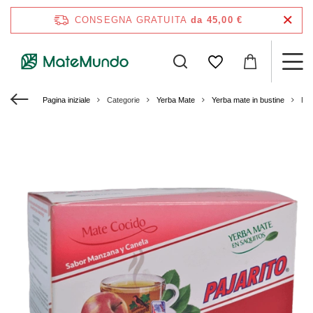
CONSEGNA GRATUITA
da 45,00 €
Pagina iniziale
Categorie
Yerba Mate
Yerba mate in bustine
Paj