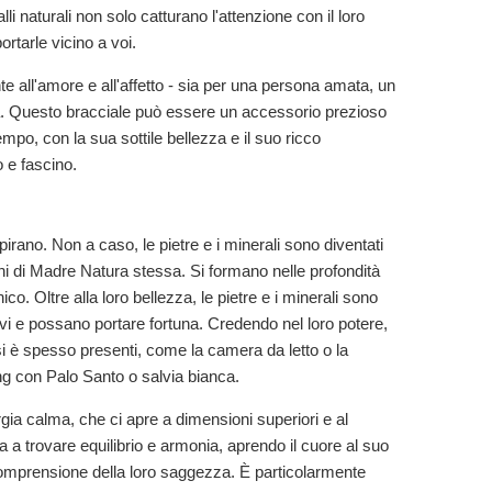
li naturali non solo catturano l'attenzione con il loro
rtarle vicino a voi.
e all'amore e all'affetto - sia per una persona amata, un
atia. Questo bracciale può essere un accessorio prezioso
mpo, con la sua sottile bellezza e il suo ricco
 e fascino.
ispirano. Non a caso, le pietre e i minerali sono diventati
ni di Madre Natura stessa. Si formano nelle profondità
co. Oltre alla loro bellezza, le pietre e i minerali sono
vi e possano portare fortuna. Credendo nel loro potere,
 si è spesso presenti, come la camera da letto o la
ing con Palo Santo o salvia bianca.
rgia calma, che ci apre a dimensioni superiori e al
 a trovare equilibrio e armonia, aprendo il cuore al suo
la comprensione della loro saggezza. È particolarmente