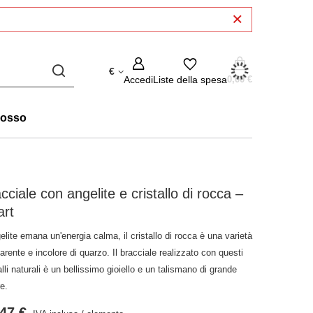
€
Accedi
Liste della spesa
0,00 €
rosso
cciale con angelite e cristallo di rocca –
art
elite emana un'energia calma, il cristallo di rocca è una varietà
arente e incolore di quarzo. Il bracciale realizzato con questi
alli naturali è un bellissimo gioiello e un talismano di grande
e.
47 €