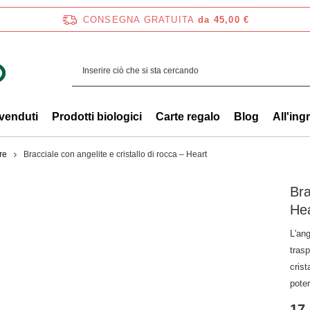
CONSEGNA GRATUITA
da 45,00 €
 venduti
Prodotti biologici
Carte regalo
Blog
All'ing
tre
Bracciale con angelite e cristallo di rocca – Heart
Bra
He
L'ang
trasp
crist
poter
17,