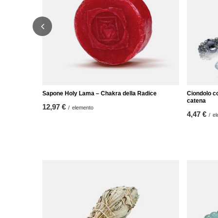
Sapone Holy Lama – Chakra della Radice
Ciondolo co
catena
12,97 €
/
elemento
4,47 €
/
el