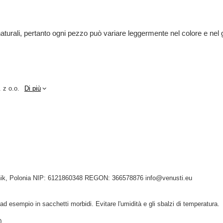
e naturali, pertanto ogni pezzo può variare leggermente nel colore e nel
 z o.o.
Di più
idnik, Polonia NIP: 6121860348 REGON: 366578876 info@venusti.eu
d esempio in sacchetti morbidi. Evitare l'umidità e gli sbalzi di temperatura.
0