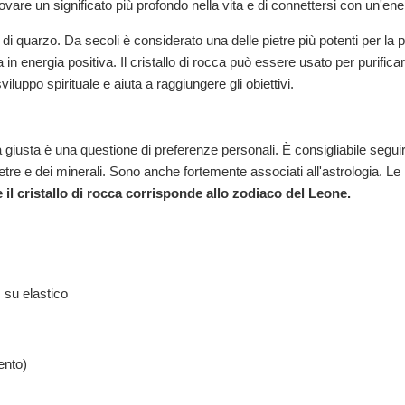
trovare un significato più profondo nella vita e di connettersi con un'en
i quarzo. Da secoli è considerato una delle pietre più potenti per la pul
in energia positiva. Il cristallo di rocca può essere usato per purificar
viluppo spirituale e aiuta a raggiungere gli obiettivi.
a giusta è una questione di preferenze personali. È consigliabile seguire
etre e dei minerali. Sono anche fortemente associati all'astrologia. Le l
e il cristallo di rocca corrisponde allo zodiaco del Leone.
, su elastico
ento)