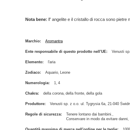
Nota bene: l'
angelite e il cristallo di rocca sono pietr
Marchio
Aromantra
Ente responsabile di questo prodotto nell'UE
Venusti sp.
Elemento
l'aria
Zodiaco
Aquario
Leone
Numerologia
1
4
Chakra
della corona
della fronte
della gola
Produttore
Venusti sp. z o.o. ul. Tygrysia 6a, 21-040 Św
Regole di sicurezza
Tenere lontano dai bambini.
Conservare in modo da evitare danni, a
Quantità massima di merce nell'ordine per le taglie
100