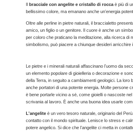
Il
bracciale con angelite e cristallo di rocca
è più di u
bellissimo colore, ma emanano anche un'energia potente e
Oltre alle perline in pietre naturali, il braccialetto prese
amico, un figlio o un genitore. Il cuore è anche un simbo
per coloro che praticano la meditazione, alla ricerca di m
simbolismo, può piacere a chiunque desideri arricchire i
Le pietre e i minerali naturali affascinano l'uomo da secoli
un elemento popolare di gioielleria o decorazione e sono
della Terra, in seguito a cambiamenti geologici. La loro be
anche portatori di una potente energia. Molte persone cr
è bene portarle vicino a sé, come gioielli o nascoste nel
scrivania al lavoro. È anche una buona idea usarle come 
L'angelite
è un vero tesoro naturale, originario del Perù
contatto con il mondo spirituale. Lenisce lo stress e ca
potere angelico. Si dice che l'angelite ci metta in conta