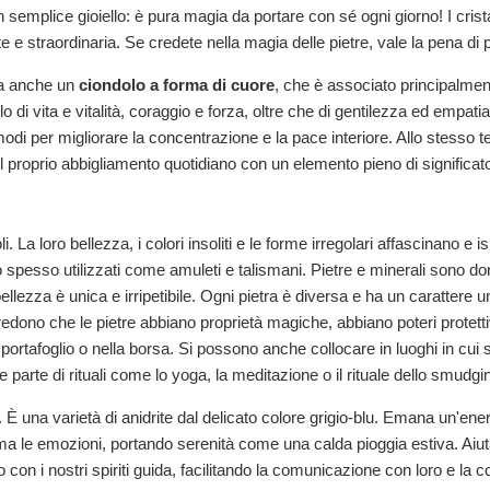
n semplice gioiello: è pura magia da portare con sé ogni giorno! I cristal
 straordinaria. Se credete nella magia delle pietre, vale la pena di po
nta anche un
ciondolo a forma di cuore
, che è associato principalment
lo di vita e vitalità, coraggio e forza, oltre che di gentilezza ed emp
odi per migliorare la concentrazione e la pace interiore. Allo stesso te
l proprio abbigliamento quotidiano con un elemento pieno di significato
. La loro bellezza, i colori insoliti e le forme irregolari affascinano e 
 spesso utilizzati come amuleti e talismani. Pietre e minerali sono do
llezza è unica e irripetibile. Ogni pietra è diversa e ha un carattere uni
edono che le pietre abbiano proprietà magiche, abbiano poteri protetti
 portafoglio o nella borsa. Si possono anche collocare in luoghi in cui
parte di rituali come lo yoga, la meditazione o il rituale dello smudg
. È una varietà di anidrite dal delicato colore grigio-blu. Emana un'ene
lma le emozioni, portando serenità come una calda pioggia estiva. Aiuta
tto con i nostri spiriti guida, facilitando la comunicazione con loro e 