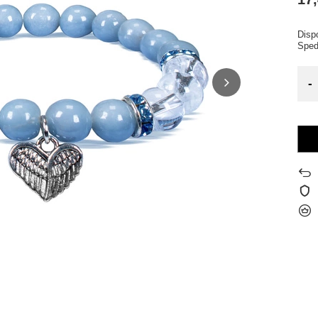
Dispo
Sped
-