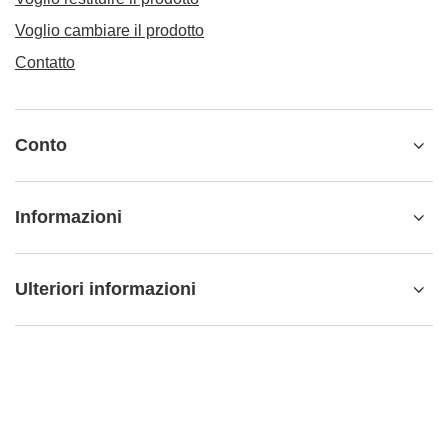
Voglio cambiare il prodotto
Contatto
Conto
Informazioni
Ulteriori informazioni
info@matemundo.it
MateMundo.it
,
Ostrowskiego 9/129
,
53-238
Wrocław
(Polonia)