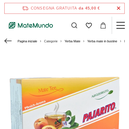
CONSEGNA GRATUITA
da 45,00 €
Pagina iniziale
Categorie
Yerba Mate
Yerba mate in bustine
Paj