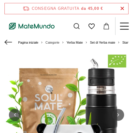
CONSEGNA GRATUITA
da 45,00 €
Pagina iniziale
Categorie
Yerba Mate
Set di Yerba mate
Starter 