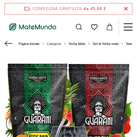
CONSEGNA GRATUITA
da 45,00 €
Pagina iniziale
Categorie
Yerba Mate
Set di Yerba mate
Starter 