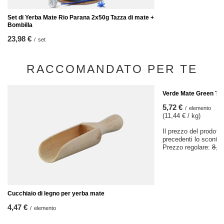
Set di Yerba Mate Rio Parana 2x50g Tazza di mate +
Bombilla
23,98 €
/
set
RACCOMANDATO PER TE
AFFARE
Verde Mate Green Ter
5,72 €
/
elemento
(11,44 € / kg)
Il prezzo del prodotto
precedenti lo sconto
Prezzo regolare:
8,17
Cucchiaio di legno per yerba mate
4,47 €
/
elemento