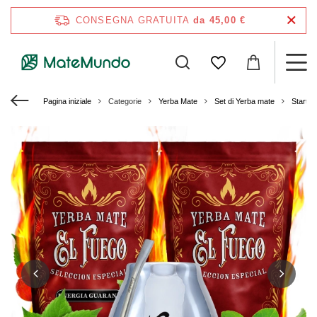
CONSEGNA GRATUITA
da 45,00 €
Pagina iniziale
Categorie
Yerba Mate
Set di Yerba mate
Starter 