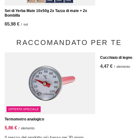
Set di Yerba Mate 10x50g 2x Tazza di mate + 2x
Bombilla
65,98 €
/
set
RACCOMANDATO PER TE
Cucchiaio di legno p
4,47 €
/
elemento
OFFERTA SPECIALE
Termometro analogico
5,86 €
/
elemento
Il prezzo del prodotto più basso nei 30 giorni