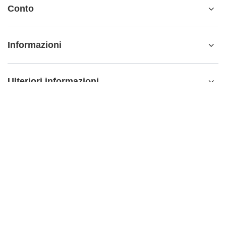
Conto
Informazioni
Ulteriori informazioni
info@matemundo.it
MateMundo.it
,
Ostrowskiego 9/129
,
53-238
Wrocław
(Polonia)
Nel negozio presentiamo i prezzi lordi (IVA inclusa).
Aliquote IVA per i consumatori domestici:
Italy
.