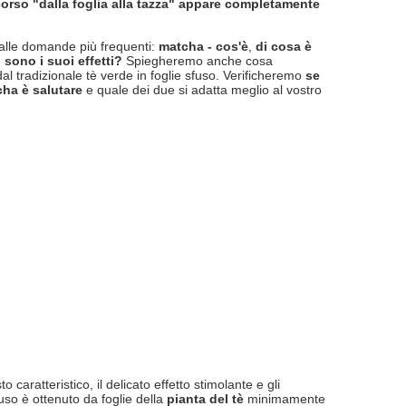
corso "dalla foglia alla tazza" appare completamente
 alle domande più frequenti:
matcha - cos'è
,
di cosa è
i sono i suoi effetti?
Spiegheremo anche cosa
al tradizionale tè verde in foglie sfuso. Verificheremo
se
cha è salutare
e quale dei due si adatta meglio al vostro
aratteristico, il delicato effetto stimolante e gli
nfuso è ottenuto da foglie della
pianta del tè
minimamente