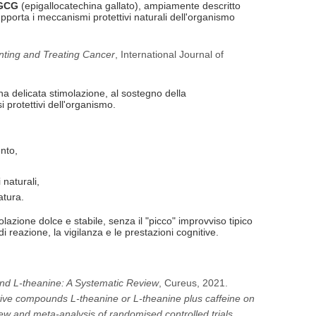
GCG
(epigallocatechina gallato), ampiamente descritto
pporta i meccanismi protettivi naturali dell'organismo
nting and Treating Cancer
, International Journal of
una delicata stimolazione, al sostegno della
 protettivi dell'organismo.
nto,
 naturali,
atura.
olazione dolce e stabile, senza il "picco" improvviso tipico
reazione, la vigilanza e le prestazioni cognitive.
nd L-theanine: A Systematic Review
, Cureus, 2021.
active compounds L-theanine or L-theanine plus caffeine on
iew and meta-analysis of randomised controlled trials
,