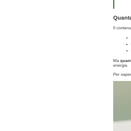
Quanta
Il conten
Ma
quant
energia.
Per saper