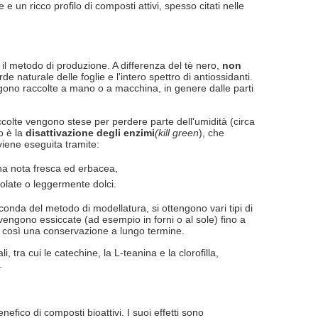
e un ricco profilo di composti attivi, spesso citati nelle
 il metodo di produzione. A differenza del tè nero,
non
rde naturale delle foglie e l'intero spettro di antiossidanti.
ngono raccolte a mano o a macchina, in genere dalle parti
ccolte vengono stese per perdere parte dell'umidità (circa
o è la
disattivazione degli enzimi
(kill green
), che
viene eseguita tramite:
na nota fresca ed erbacea,
olate o leggermente dolci.
econda del metodo di modellatura, si ottengono vari tipi di
e vengono essiccate (ad esempio in forni o al sole) fino a
o così una conservazione a lungo termine.
 tra cui le catechine, la L-teanina e la clorofilla,
.
fico di composti bioattivi. I suoi effetti sono