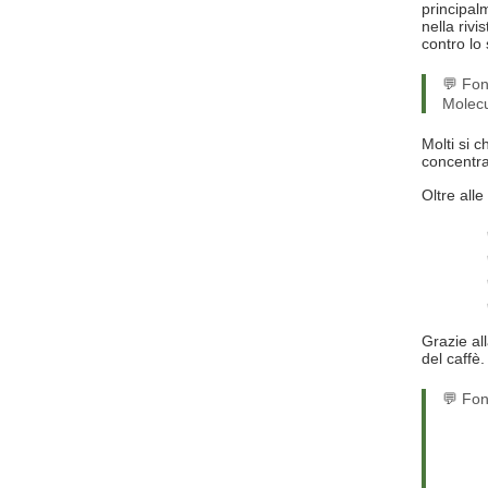
principal
nella rivis
contro lo 
💬 Fon
Molecu
Molti si c
concentra
Oltre alle
Grazie all
del caffè
💬 Font