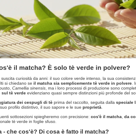
os'è il matcha? È solo tè verde in polvere?
suscita curiosità da anni: il suo colore verde intenso, la sua consist
lti si chiedano se
il matcha sia semplicemente tè verde in polvere
. 
busto,
Camellia sinensis
, ma i loro processi di produzione sono complet
 sul tè verde
evidenziano quasi sempre distinzioni più profonde del so
giatura dei cespugli di tè
prima del raccolto, seguita dalla
speciale 
suo profilo distintivo, il suo sapore e le sue
proprietà
.
uenti sottosezioni spiegheremo con precisione:
cos'è il matcha
,
da co
ionale tè verde in foglie sfuso.
 - che cos'è? Di cosa è fatto il matcha?