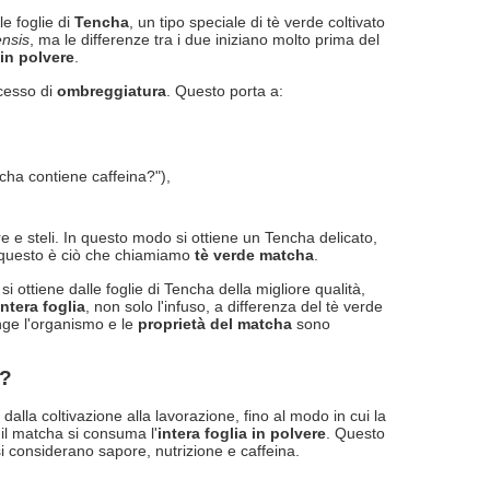
e foglie di
Tencha
, un tipo speciale di tè verde coltivato
ensis
, ma le differenze tra i due iniziano molto prima del
 in polvere
.
ocesso di
ombreggiatura
. Questo porta a:
tcha contiene caffeina?"),
re e steli. In questo modo si ottiene un Tencha delicato,
 questo è ciò che chiamiamo
tè verde matcha
.
i ottiene dalle foglie di Tencha della migliore qualità,
ntera foglia
, non solo l'infuso, a differenza del tè verde
unge l'organismo e le
proprietà del matcha
sono
e?
dalla coltivazione alla lavorazione, fino al modo in cui la
il matcha si consuma l'
intera foglia in polvere
. Questo
si considerano sapore, nutrizione e caffeina.