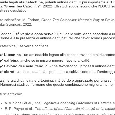
mente legati alle
catechine
, potenti antiossidanti. Il più importante è l'
E
ta "
Green Tea Catechins
" (2022). Gli studi suggeriscono che l'EGCG su
stress ossidativo.
te scientifica:
M. Farhan,
Green Tea Catechins: Nature’s Way of Preve
lar Sciences, 2022.
hiedono: il
tè verde a cosa serve?
Il più delle volte viene associato a 
zione e alla presenza di antiossidanti naturali che favoriscono i processi
 catechine, il tè verde contiene:
✔️
L-teanina
- un aminoacido legato alla concentrazione e al rilassame
✔️
caffeina
, anche se in misura minore rispetto al caffè,
✔️
flavonoidi e acidi fenolici
- che favoriscono i processi antiossidanti
✔️
clorofilla
- la cui quantità dipende dalla coltivazione e dall'ombreggi
a sinergia di caffeina e L-teanina, il tè verde è apprezzato per una stim
. Numerosi studi confermano che questa combinazione migliora i tempi di 
i scientifiche:
A. A. Sohail et al.,
The Cognitive-Enhancing Outcomes of Caffeine a
E. R. Payne et al.,
The effects of tea (Camellia sinensis) or its bio
cognition, sleep, and mood in healthy participants: a systematic rev