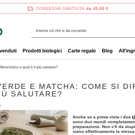
CONSEGNA GRATUITA
da 45,00 €
 venduti
Prodotti biologici
Carte regalo
Blog
All'ing
ferenziano e qual è il più salutare?
VERDE E MATCHA: COME SI DI
PIÙ SALUTARE?
9
Anche se a prima vista i due
t
sono due mondi completamente 
preparazione. Non c'è da stupir
siano effettivamente la stess