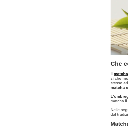
Che c
Il
matcha
sì che mo
stesso ar
matcha e
L'ombreg
matcha il 
Nelle seg
dal tradiz
Matcha