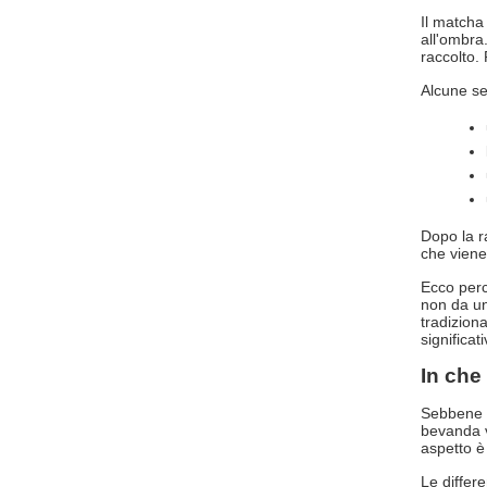
Il matcha
all'ombra
raccolto.
Alcune se
Dopo la r
che viene
Ecco perc
non da un
tradizion
significa
In che
Sebbene il
bevanda v
aspetto è 
Le differ