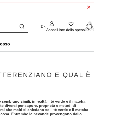
€
Accedi
Liste della spesa
0,00 €
rosso
FFERENZIANO E QUAL È
è
sembrano simili, in realtà il tè verde e il matcha
diversi per sapore, proprietà e metodi di
si che molti si chiedano se il tè verde e il matcha
a cosa. Entrambe le bevande provengono dallo