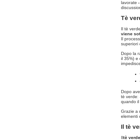
lavorate
discussio
Tè ver
Il tè verd
viene so
Il process
superiori 
Dopo la ra
il 35%) e 
impedisce
Dopo aver
tè verde: 
quando il
Grazie a u
elementi 
Il tè v
Il
tè verde