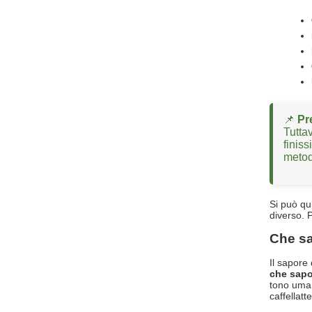
📌
Pr
Tutta
finis
metod
Si può qu
diverso. 
Che sa
Il sapore
che sapo
tono umam
caffellat