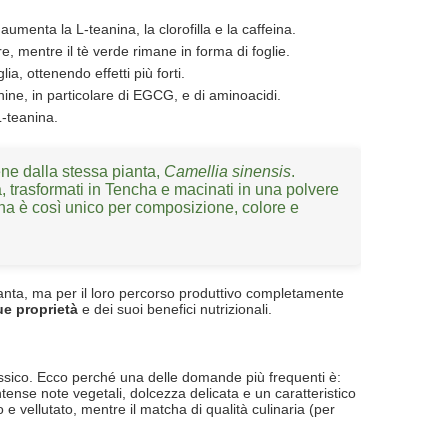
menta la L-teanina, la clorofilla e la caffeina.
, mentre il tè verde rimane in forma di foglie.
a, ottenendo effetti più forti.
ine, in particolare di EGCG, e di aminoacidi.
L-teanina.
ene dalla stessa pianta,
Camellia sinensis
.
bra, trasformati in Tencha e macinati in una polvere
ha è così unico per composizione, colore e
ianta, ma per il loro percorso produttivo completamente
ue proprietà
e dei suoi benefici nutrizionali.
ssico. Ecco perché una delle domande più frequenti è:
tense note vegetali, dolcezza delicata e un caratteristico
 vellutato, mentre il matcha di qualità culinaria (per