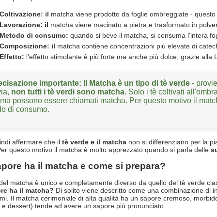
Coltivazione: il
matcha viene prodotto da foglie ombreggiate - questo au
Lavorazione: il
matcha viene macinato a pietra e trasformato in polvere
Metodo di consumo:
quando si beve il matcha, si consuma l'intera fogli
Composizione: il
matcha contiene concentrazioni più elevate di catech
Effetto:
l'effetto stimolante è più forte ma anche più dolce, grazie alla 
ecisazione importante:
Il Matcha è un tipo di tè verde
- provi
via,
non tutti i tè verdi sono matcha
. Solo i tè coltivati all'om
sima possono essere chiamati matcha. Per questo motivo il matc
o di consumo.
indi affermare che il
tè verde e il matcha
non si differenziano per la p
Per questo motivo il matcha è molto apprezzato quando si parla delle
s
pore ha il matcha e come si prepara?
 del matcha è unico e completamente diverso da quello del tè verde cla
re ha il matcha?
Di solito viene descritto come una combinazione di in
i. Il matcha cerimoniale di alta qualità ha un sapore cremoso, morbido e
te e dessert) tende ad avere un sapore più pronunciato.