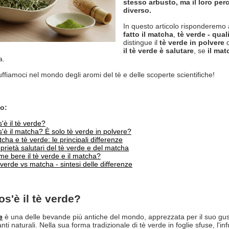
stesso arbusto, ma il loro per
diverso.
In questo articolo risponderemo
fatto il matcha
,
tè verde - qual
distingue il
tè verde in polvere
d
il tè verde è salutare
, se
il mat
a.
uffiamoci nel mondo degli aromi del tè e delle scoperte scientifiche!
o:
'è il tè verde?
'è il matcha? È solo tè verde in polvere?
cha e tè verde: le principali differenze
prietà salutari del tè verde e del matcha
e bere il tè verde e il matcha?
verde vs matcha - sintesi delle differenze
s'è il tè verde?
e
è una delle bevande più antiche del mondo, apprezzata per il suo gusto c
nti naturali. Nella sua forma tradizionale di tè verde in foglie sfuse, l'i