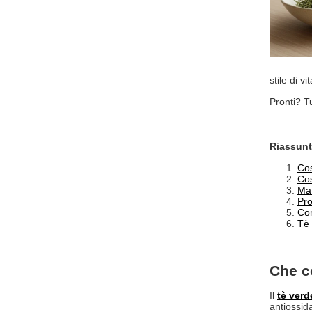
stile di vit
Pronti? T
Riassunt
Cos
Cos
Mat
Pro
Com
Tè 
Che co
Il
tè verd
antiossida