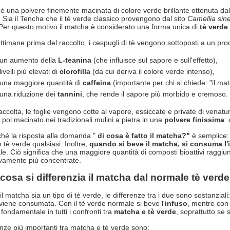
 è una polvere finemente macinata di colore verde brillante ottenuta dall
. Sia il Tencha che il tè verde classico provengono dal sito
Camellia sin
 Per questo motivo il matcha è considerato una forma unica di
tè verde
ttimane prima del raccolto, i cespugli di tè vengono sottoposti a un pr
un aumento della
L-teanina
(che influisce sul sapore e sull'effetto),
livelli più elevati di
clorofilla
(da cui deriva il colore verde intenso),
una maggiore quantità di
caffeina
(importante per chi si chiede: "il ma
una riduzione dei
tannini
, che rende il sapore più morbido e cremoso.
accolta, le foglie vengono cotte al vapore, essiccate e private di venatu
 poi macinato nei tradizionali mulini a pietra in una
polvere finissima
:
hé la risposta alla domanda "
di cosa è fatto il matcha?"
è semplice: s
 tè verde qualsiasi. Inoltre,
quando si beve il matcha, si consuma l'i
ale. Ciò significa che una maggiore quantità di composti bioattivi raggi
tivamente più concentrate.
 cosa si differenzia il matcha dal normale tè verd
 matcha sia un tipo di tè verde, le differenze tra i due sono sostanziali: 
iene consumata. Con il tè verde normale si beve l'
infuso
, mentre con 
fondamentale in tutti i confronti tra
matcha e tè verde
, soprattutto se 
enze più importanti tra matcha e tè verde sono: