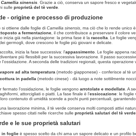
-
Camellia sinensis
. Grazie a ciò, conserva un sapore fresco e vegetale 
ni sulle
proprietà del tè verde
.
de - origine e processo di produzione
e si ottiene dalle foglie di
Camellia sinensis
, ma ciò che lo rende unico è
ttoposto a fermentazione
, il che contribuisce a preservare il colore ve
o inizia già nella piantagione: la prima fase è la
raccolta
. Le foglie ve
dei germogli, dove crescono le foglie più giovani e delicate.
ccolta, inizia la fase successiva: l'
appassimento
. Le foglie appena ra
diventare più flessibili per la successiva lavorazione. Il passo successiv
 l'ossidazione. A seconda delle tradizioni regionali, questa operazione 
vapore ad alta temperatura
(metodo giapponese) - conferisce al tè u
cottura in padella
(metodo cinese) - dà luogo a note sottilmente nocci
 fermato l'ossidazione, le foglie vengono
arrotolate e modellate
. A s
aghiformi, attorcigliati o piatti. La fase finale è l'
essiccazione
: le fogli
 loro contenuto di umidità scende a pochi punti percentuali, garantend
na lavorazione minima, il tè verde conserva molti composti attivi naturali,
chiave spesso citati nelle ricerche sulle
proprietà salutari del tè verde
erde e le sue proprietà salutari
 in foglie
è spesso scelto da chi ama un sapore delicato e un profilo bene