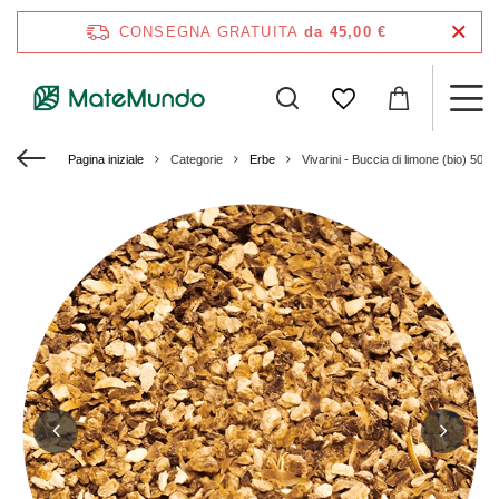
CONSEGNA GRATUITA
da 45,00 €
Pagina iniziale
Categorie
Erbe
Vivarini - Buccia di limone (bio) 50g