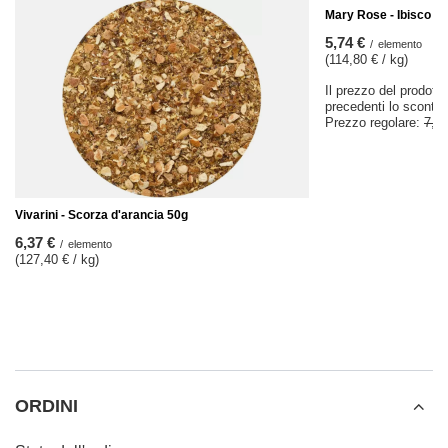
Mary Rose - Ibisco biol
5,74 €
/
elemento
(114,80 € / kg)
Il prezzo del prodotto
precedenti lo sconto
Prezzo regolare:
7,17
Vivarini - Scorza d'arancia 50g
6,37 €
/
elemento
(127,40 € / kg)
ORDINI