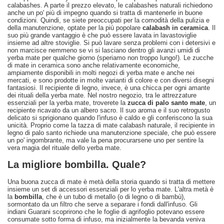
calabashes. A parte il prezzo elevato, le calabashes naturali richiedono
anche un po' più di impegno quando si tratta di mantenerle in buone
condizioni. Quindi, se siete preoccupati per la comodità della pulizia e
della manutenzione, optate per la più popolare
calabash in ceramica
. Il
suo più grande vantaggio è che può essere lavata in lavastoviglie
insieme ad altre stoviglie. Si può lavare senza problemi con i detersivi e
non marcisce nemmeno se vi si lasciano dentro gli avanzi umidi di
yerba mate per qualche giorno (speriamo non troppo lungo!). Le zucche
di mate in ceramica sono anche relativamente economiche,
ampiamente disponibili in molti negozi di yerba mate e anche nei
mercati, e sono prodotte in molte varianti di colore e con diversi disegni
fantasiosi. Il recipiente di legno, invece, è una chicca per ogni amante
dei rituali della yerba mate. Nel nostro negozio, tra le attrezzature
essenziali per la yerba mate, troverete la
zucca di palo santo mate
, un
recipiente ricavato da un albero sacro. Il suo aroma e il suo retrogusto
delicato si sprigionano quando l'infuso è caldo e gli conferiscono la sua
unicità. Proprio come la tazza di mate calabash naturale, il recipiente in
legno di palo santo richiede una manutenzione speciale, che può essere
un po' ingombrante, ma vale la pena procurarsene uno per sentire la
vera magia del rituale dello yerba mate.
La migliore bombilla. Quale?
Una buona zucca di mate è metà della storia quando si tratta di mettere
insieme un set di accessori essenziali per lo yerba mate. L'altra metà è
la
bombilla
, che è un tubo di metallo (o di legno o di bambù),
sormontato da un filtro che serve a separare i fondi dall'infuso. Gli
indiani Guarani scoprirono che le foglie di agrifoglio potevano essere
consumate sotto forma di infuso, ma inizialmente la bevanda veniva