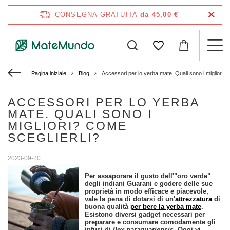
CONSEGNA GRATUITA
da 45,00 €
Pagina iniziale
Blog
Accessori per lo yerba mate. Quali sono i migliori? 
ACCESSORI PER LO YERBA
MATE. QUALI SONO I
MIGLIORI? COME
SCEGLIERLI?
2023-09-20
Per assaporare il gusto dell'"oro verde"
degli indiani Guarani e godere delle sue
proprietà in modo efficace e piacevole,
vale la pena di dotarsi di un'
attrezzatura
di
buona qualità
per bere la yerba mate
.
Esistono diversi gadget necessari per
preparare e consumare comodamente gli
infusi di
Ilex paraguariensis
. Oggi vi