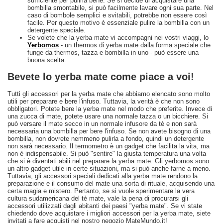
sufficiente per pulirla bene. Se si decide di acquistare una
bombilla smontabile, si può facilmente lavare ogni sua parte. Nel
caso di bombole semplici e svitabili, potrebbe non essere così
facile. Per questo motivo è essenziale pulire la bombilla con un
detergente speciale.
Se volete che la yerba mate vi accompagni nei vostri viaggi, lo
Yerbomos
- un thermos di yerba mate dalla forma speciale che
funge da thermos, tazza e bombilla in uno - può essere una
buona scelta.
Bevete lo yerba mate come piace a voi!
Tutti gli accessori per la yerba mate che abbiamo elencato sono molto
utili per preparare e bere l'infuso. Tuttavia, la verità è che non sono
obbligatori. Potete bere la yerba mate nel modo che preferite. Invece di
una zucca di mate, potete usare una normale tazza o un bicchiere. Si
può versare il mate secco in un normale infusore da tè e non sarà
necessaria una bombilla per bere l'infuso. Se non avete bisogno di una
bombilla, non dovrete nemmeno pulirla a fondo, quindi un detergente
non sarà necessario. Il termometro è un gadget che facilita la vita, ma
non è indispensabile. Si può "sentire" la giusta temperatura una volta
che si è diventati abili nel preparare la yerba mate. Gli yerbomos sono
un altro gadget utile in certe situazioni, ma si può anche farne a meno.
Tuttavia, gli accessori speciali dedicati alla yerba mate rendono la
preparazione e il consumo del mate una sorta di rituale, acquisendo una
certa magia e mistero. Pertanto, se si vuole sperimentare la vera
cultura sudamericana del tè mate, vale la pena di procurarsi gli
accessori utilizzati dagli abitanti dei paesi "yerba mate". Se vi state
chiedendo dove acquistare i migliori accessori per la yerba mate, siete
invitati a fare acquisti nel nostro negozio MateMundo.it!