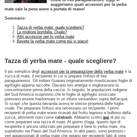
suggeriamo quali accessori per la yerba
mate vale la pena avere a portata di mano!
Sommario:
Tazza di yerba mate: quale scegliere?
La migliore bombilla. Quale?
Altri accessori per lo yerba mate
Bevete la yerba mate come più vi piace!
Tazza di yerba mate - quale scegliere?
Il più semplice degli
accessori per la preparazione della yerba mate
è la
zucca di mate, il recipiente in cui si prepara l'infuso di Ilex
paraguariensis. Gli indiani Guarani originariamente masticavano foglie di
agrifoglio appena raccolte. Davano loro energia e miglioravano la
concentrazione prima della caccia. In seguito, le popolazioni indigene
del Sud America scoprirono che le foglie di agrifoglio essiccate
potevano essere trasformate in un infuso versandovi sopra dell'acqua.
Si scoprì che questa bevanda aveva le stesse proprietà delle foglie
crude. Per preparare l'infuso era necessario un recipiente. I primi
recipienti di yerba mate erano ricavati dal frutto legnoso e bulboso della
zucca, altrimenti noto come
calabash
. Abbiamo scritto
qui
di più su
come preparare una tazza di mate. Al giorno d'oggi, questo tipo di
recipiente è ancora utilizzato per preparare e bere lo yerba mate, ma
soprattutto nei Paesi del Sud America. In altri paesi, sono piuttosto i
veri appassionati di yerba mate che optano per recipienti fatti di vera