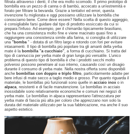
filtrata attraverso i denti, il che era molto scomodo. Il primo prototipo di
bombilla era un pezzo di canna o di bambù, accecato a un'estremità e
forato per filtrare la bevanda. Grazie a tentativi ed errori, questa
invenzione fu migliorata e oggi possiamo utilizzare la bombilla che
conosciamo bene. Come deve essere? Nella scelta di questo aggeggio,
è consigliabile farsi guidare dal tipo di prodotto essiccato da cui si
prepara l'infuso. Ad esempio, per il chimarrão tipicamente brasiliano,
che ha una consistenza molto fine e viene macinato quasi fino a
raggiungere una consistenza simile alla farina, si consiglia di utilizzare
una
"bomba
" - dotata di un filtro largo e rotondo con fori per evitare
intasamenti. Il tipo di bombilla più popolare tra gli amanti della yerba
mate è la
bombilla "a cucchiaio"
, a forma di cucchiaino. Si tratta del
tipo di cannuccia per yerba mate di gran lunga più versatile. L'unico
problema di questo tipo di bombilla è che i prodotti secchi molto
polverosi possono penetrare al suo interno, causando così un disagio
durante il consumo di yerba mate. Nella nostra offerta sono disponibili
anche
bombillas con doppio e triplo filtro
, particolarmente adatte per
bere infusi di mate secco a taglio medio e grosso. Per quanto riguarda il
materiale, le bombillas più funzionali sono quelle in
acciaio inox
o in
alpaca
, resistenti e di facile manutenzione. Le bombillas in acciaio
inossidabile sono relativamente economiche e comuni nei negozi di
yerba mate. Le bombillas in alpaca rappresentano l'attrezzatura per
yerba mate di fascia più alta per coloro che apprezzano non solo la
durata del materiale utilizzato per la sua fabbricazione, ma anche il suo
aspetto estetico.