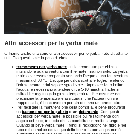
Altri accessori per la yerba mate
Offriamo anche una serie di altri accessori per lo yerba mate altrettanto
utili. Tra questi, vale la pena di citare:
termometro per yerba mate
- utile soprattutto per chi sta
iniziando la sua avventura con il tè mate, ma non solo. La yerba
mate deve essere preparata versando l'acqua a una temperatura
massima di 80 °C. L'acqua più calda scotta le foglie, rendendo
l'infuso amaro e dal sapore sgradevole. Dopo aver fatto bollire
l'acqua, è necessario attendere circa 5-10 minuti affinché si
raffreddi e raggiunga la giusta temperatura. Per misurare con
precisione la temperatura e assicurarsi che l'acqua non sia
troppo calda, è bene avere a portata di mano un termometro.
Per facilitare la manutenzione della bombilla, è bene procurarsi
un
bastoncino per la pulizia
o un
detergente
. Con questi
accessori per yerba mate, è possibile pulire facilmente ogni
angolo del tubo, in modo che la bombilla duri molto a lungo.
Quando si beve yerba mate, i fondi si raccolgono nel filtro e nel
tubo e il semplice risciacquo della bombilla con acqua non è